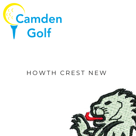
EUR - Euro
LOGIN
CART: 0 ITEM
CURRENCY:
€
EUR
HOWTH CREST NEW